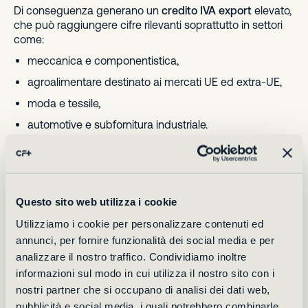
Di conseguenza generano un
credito IVA export
elevato,
che può raggiungere cifre rilevanti soprattutto in settori
come:
meccanica e componentistica,
agroalimentare destinato ai mercati UE ed extra-UE,
moda e tessile,
automotive e subfornitura industriale.
Il problema è che questo credito, pur essendo certo e
documentato, è difficile da smaltire tramite
compensazione, perché l’impresa non genera un
corrispondente
IVA a debito
.
Questo sito web utilizza i cookie
Anche in questo caso, la
cessione del credito IVA
permette di migliorare la liquidità e finanziare ordini, fiere,
Utilizziamo i cookie per personalizzare contenuti ed
export e investimenti.
annunci, per fornire funzionalità dei social media e per
Aziende soggette a split payment
analizzare il nostro traffico. Condividiamo inoltre
informazioni sul modo in cui utilizza il nostro sito con i
Le imprese che lavorano con la Pubblica
nostri partner che si occupano di analisi dei dati web,
Amministrazione (PA), con società partecipate o con enti
pubblicità e social media, i quali potrebbero combinarle